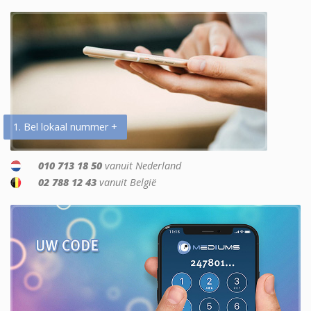
1. Bel lokaal nummer +
010 713 18 50
vanuit Nederland
02 788 12 43
vanuit België