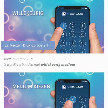
2a. Keuze - Druk op toets 1 +
Toets nummer 1 in.
U wordt verbonden met
willekeurig medium