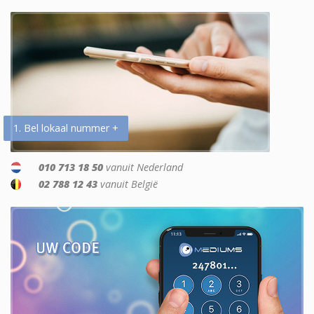
1. Bel lokaal nummer +
010 713 18 50
vanuit Nederland
02 788 12 43
vanuit België