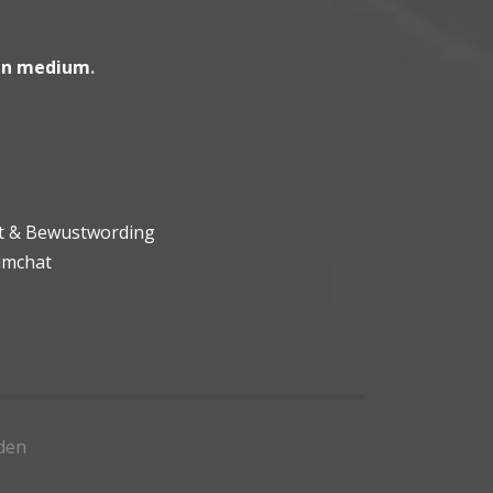
en medium
.
ht & Bewustwording
umchat
den