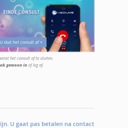
 U sluit het consult af +
enst het consult af te sluiten.
ak gewoon in
of leg af.
ijn. U gaat pas betalen na contact