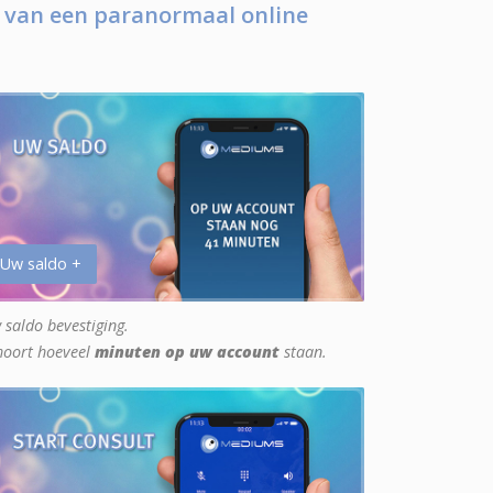
 van een paranormaal online
 Uw saldo +
 saldo bevestiging.
hoort hoeveel
minuten op uw account
staan.