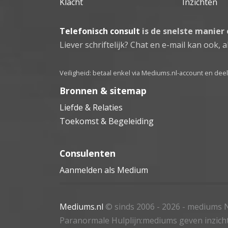
Klacht
Inzichten
Telefonisch consult
is de snelste manier
Liever schriftelijk? Chat en e-mail kan ook, al
Veiligheid: betaal enkel via Mediums.nl-account en de
Bronnen & sitemap
Liefde & Relaties
Toekomst & Begeleiding
Consulenten
Aanmelden als Medium
Mediums.nl
© sinds 2006 - 2026
- mediums N
Paranormale Hulplijn:mediums geven inzich