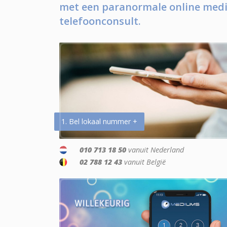
met een paranormale online medi
telefoonconsult.
1. Bel lokaal nummer +
010 713 18 50
vanuit Nederland
02 788 12 43
vanuit België