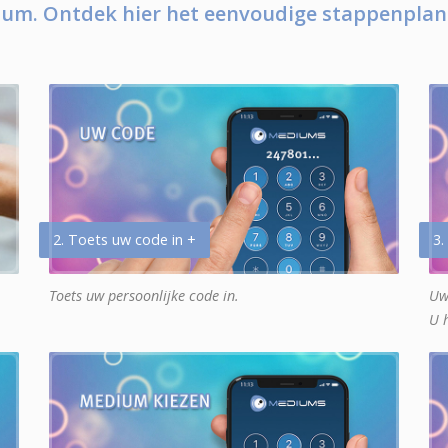
um. Ontdek hier het eenvoudige stappenplan
2. Toets uw code in +
3.
Toets uw persoonlijke code in.
Uw
U 