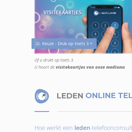
2c. Keuze - Druk op toets 3 +
Of u drukt op toets 3.
U hoort de
visitekaartjes van onze mediums
LEDEN
ONLINE TE
Hoe werkt een
leden
-telefoonconsult