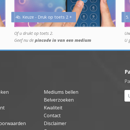
4b. Keuze - Druk op toets 2 +
5.
Of u drukt op toets 2.
Uw
Geef nu de
pincode in van een medium
U 
P
Pa
eken
Mediums bellen
Uw
Belverzoeken
nt
Kwaliteit
Contact
oorwaarden
Disclaimer