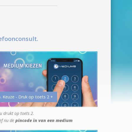
efoonconsult.
. Keuze - Druk op toets 2 +
u drukt op toets 2.
ef nu de
pincode in van een medium