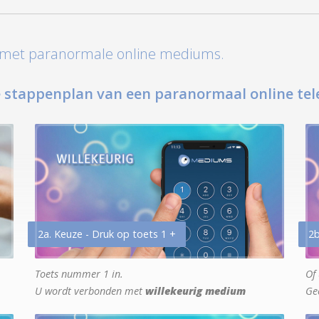
t met paranormale online mediums.
 stappenplan van een paranormaal online tel
2a. Keuze - Druk op toets 1 +
2b
Toets nummer 1 in.
Of 
U wordt verbonden met
willekeurig medium
Ge