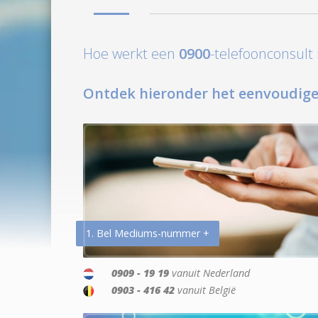
Hoe werkt een
0900
-telefoonconsul
Ontdek hieronder het eenvoudige
1. Bel Mediums-nummer +
0909 - 19 19
vanuit Nederland
0903 - 416 42
vanuit België