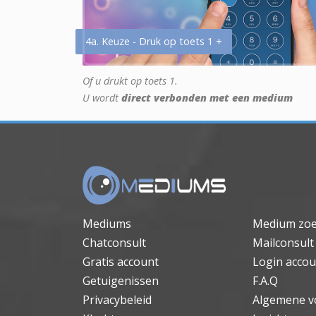
4a. Keuze - Druk op toets 1 +
Of u drukt op toets 1.
U wordt
direct verbonden met een medium
Mediums
Medium zo
Chatconsult
Mailconsult
Gratis account
Login accou
Getuigenissen
F.A.Q
Privacybeleid
Algemene v