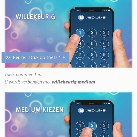
2a. Keuze - Druk op toets 1 +
Toets nummer 1 in.
U wordt verbonden met
willekeurig medium