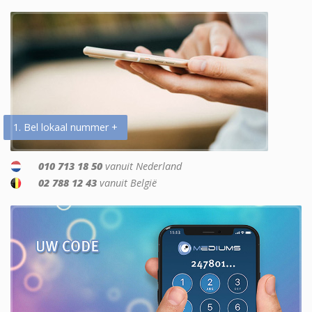
1. Bel lokaal nummer +
010 713 18 50
vanuit Nederland
02 788 12 43
vanuit België