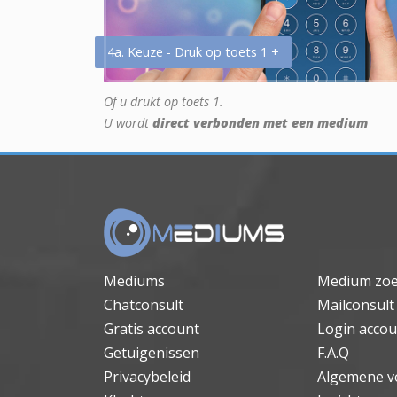
4a. Keuze - Druk op toets 1 +
Of u drukt op toets 1.
U wordt
direct verbonden met een medium
Mediums
Medium zo
Chatconsult
Mailconsult
Gratis account
Login accou
Getuigenissen
F.A.Q
Privacybeleid
Algemene v