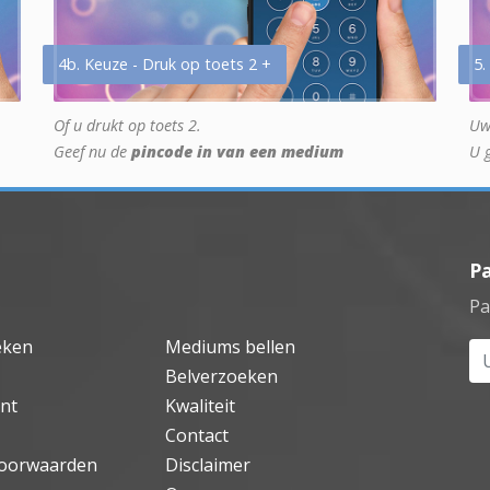
4b. Keuze - Druk op toets 2 +
5.
Of u drukt op toets 2.
Uw
Geef nu de
pincode in van een medium
U 
P
Pa
eken
Mediums bellen
Uw
Belverzoeken
nt
Kwaliteit
Contact
oorwaarden
Disclaimer