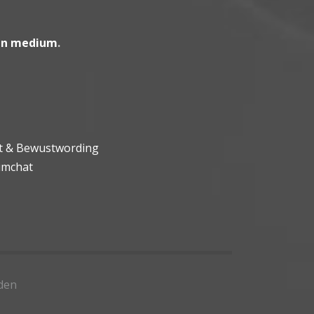
en medium
.
ht & Bewustwording
umchat
den