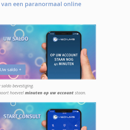
 van een paranormaal online
 Uw saldo +
 saldo bevestiging.
hoort hoeveel
minuten op uw account
staan.