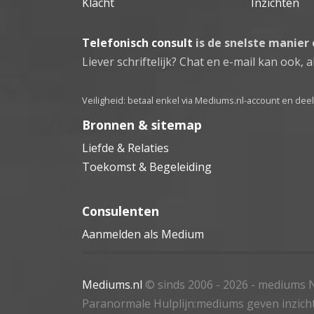
Klacht
Inzichten
Telefonisch consult
is de snelste manier
Liever schriftelijk? Chat en e-mail kan ook, al
Veiligheid: betaal enkel via Mediums.nl-account en de
Bronnen & sitemap
Liefde & Relaties
Toekomst & Begeleiding
Consulenten
Aanmelden als Medium
Mediums.nl
© sinds 2006 - 2026
- mediums N
Paranormale Hulplijn:mediums geven inzich