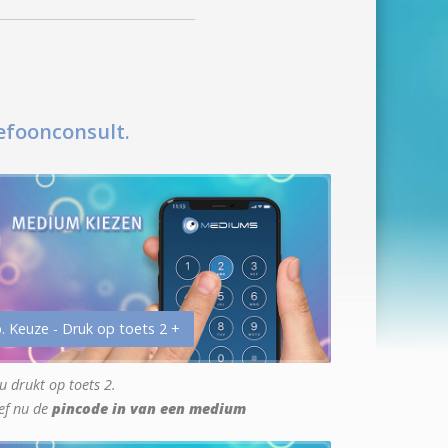
efoonconsult.
. Keuze - Druk op toets 2 +
u drukt op toets 2.
ef nu de
pincode in van een medium