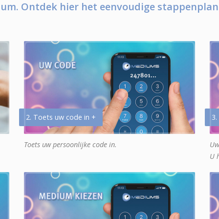
um. Ontdek hier het eenvoudige stappenplan
2. Toets uw code in +
3.
Toets uw persoonlijke code in.
Uw
U 