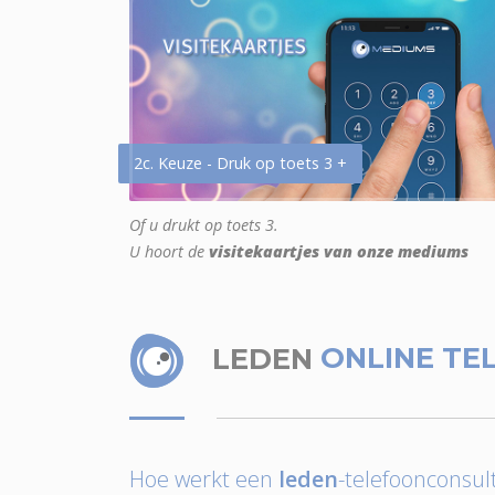
2c. Keuze - Druk op toets 3 +
Of u drukt op toets 3.
U hoort de
visitekaartjes van onze mediums
LEDEN
ONLINE TE
Hoe werkt een
leden
-telefoonconsult