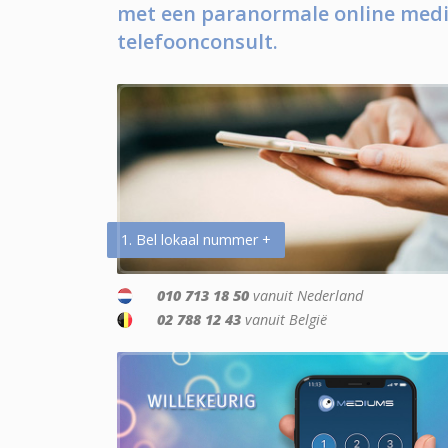
met een paranormale online medi
telefoonconsult.
1. Bel lokaal nummer +
010 713 18 50
vanuit Nederland
02 788 12 43
vanuit België