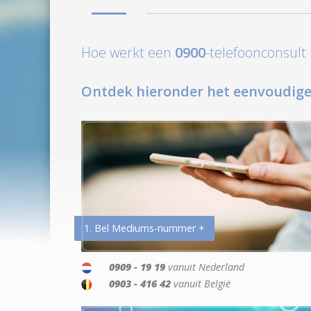
Hoe werkt een
0900
-telefoonconsul
Ontdek hieronder het eenvoudige
1. Bel Mediums-nummer +
0909 - 19 19
vanuit Nederland
0903 - 416 42
vanuit België