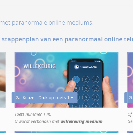
t met paranormale online mediums.
 stappenplan van een paranormaal online tel
2a. Keuze - Druk op toets 1 +
2b
Toets nummer 1 in.
Of 
U wordt verbonden met
willekeurig medium
Ge