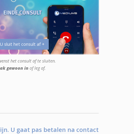
 U sluit het consult af +
enst het consult af te sluiten.
ak gewoon in
of leg af.
ijn. U gaat pas betalen na contact