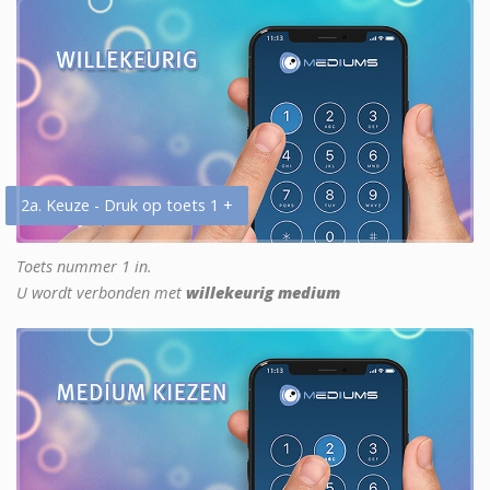
2a. Keuze - Druk op toets 1 +
Toets nummer 1 in.
U wordt verbonden met
willekeurig medium