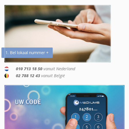
1. Bel lokaal nummer +
010 713 18 50
vanuit Nederland
02 788 12 43
vanuit België